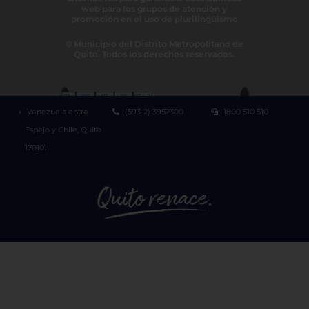
web para los grupos de atención y
promoción en el uso de plurilingüismo
© Municipio del Distrito Metropolitano de
Quito. Todos los derechos reservados.
Venezuela entre
(593-2) 3952300
1800 510 510
Espejo y Chile, Quito
170101