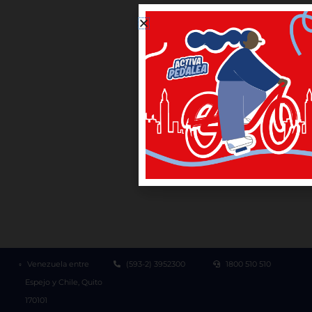
Venezuela entre
(593-2) 3952300
1800 510 510
Espejo y Chile, Quito
170101