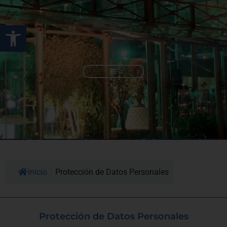
Ir
al
Abrir barra de herramienta
contenido
Rendición de Cuentas
Inicio
/
Protección de Datos Personales
Protección de Datos Personales