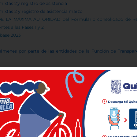
xtas 2 y registro de asistencia
ixtas 2 y registro de asistencia marzo
LA MÁXIMA AUTORIDAD del Formulario consolidado de Ren
tes a las Fases 1 y 2
 base 2023
menes por parte de las entidades de la Función de Transparen