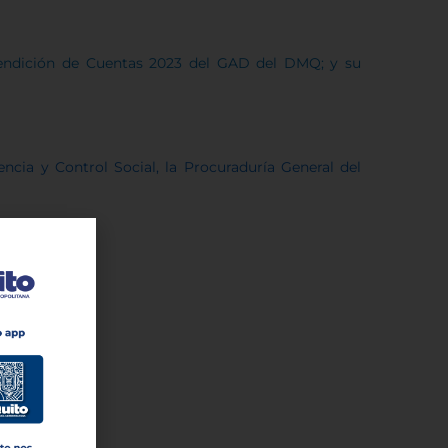
dición de Cuentas 2023 del GAD del DMQ; y su
cia y Control Social, la Procuraduría General del