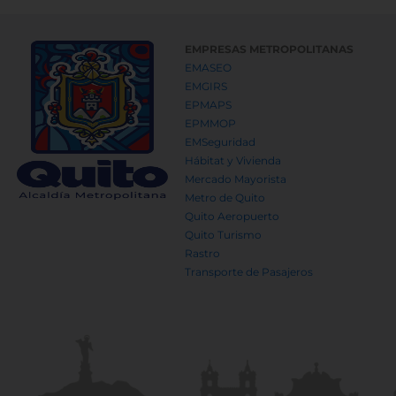
EMPRESAS METROPOLITANAS
EMASEO
EMGIRS
EPMAPS
EPMMOP
EMSeguridad
Hábitat y Vivienda
Mercado Mayorista
Metro de Quito
Quito Aeropuerto
Quito Turismo
Rastro
Transporte de Pasajeros