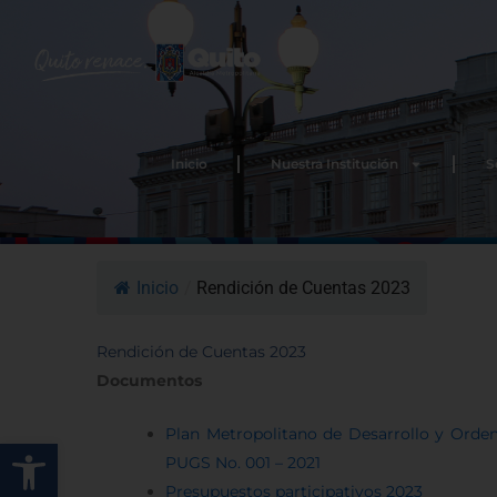
Ir
al
contenido
Inicio
Nuestra Institución
S
Inicio
/
Rendición de Cuentas 2023
Rendición de Cuentas 2023
Documentos
Plan Metropolitano de Desarrollo y Orde
Abrir barra de herramienta
PUGS No. 001 – 2021
Presupuestos participativos 2023