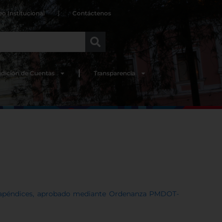
eo Institucional
Contáctenos
dición de Cuentas
Transparencia
os apéndices, aprobado mediante Ordenanza PMDOT-