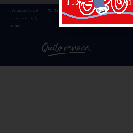
Venezuela entre
(593-2) 3952300
1800 510 510
Espejo y Chile, Quito
170101