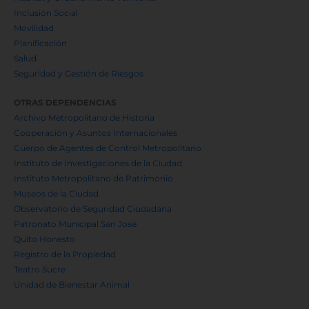
EPMMOP
EMSeguridad
Hábitat y Vivienda
Mercado Mayorista
Metro de Quito
Quito Aeropuerto
Quito Turismo
Rastro
Transporte de Pasajeros
SECRETARÍAS
Ambiente
Comunicación
Coordinación Territorial y Participación
Cultura
Desarrollo Económico y Productivo
Educación
Gobierno Digital y TIC
Hábitat y Ordenamiento Territorial
Inclusión Social
Movilidad