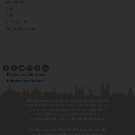
Planificación
Salud
Seguridad y Gestión de Riesgos
OTRAS DEPENDENCIAS
Archivo Metropolitano de Historia
Cooperación y Asuntos Internacionales
Cuerpo de Agentes de Control Metropolitano
Instituto de Investigaciones de la Ciudad
Instituto Metropolitano de Patrimonio
Museos de la Ciudad
Observatorio de Seguridad Ciudadana
Patronato Municipal San José
Quito Honesto
Registro de la Propiedad
Teatro Sucre
Unidad de Bienestar Animal
AGENCIAS
AMC