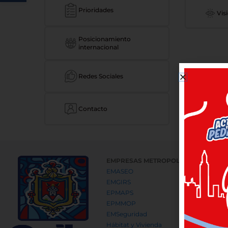
Prioridades
Vis
Posicionamiento
internacional
Redes Sociales
Contacto
EMPRESAS METROPOLITANAS
EMASEO
EMGIRS
EPMAPS
EPMMOP
EMSeguridad
Hábitat y Vivienda