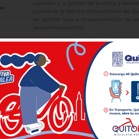
ciudades y la gestión de la oferta y dema
ión
posicionar al Distrito Metropolitano de Q
de gestión local e implementación de las
desarrollo sostenible.
SECRETARÍAS
OTRAS DEP
Ambiente
Archivo Metro
Comunicación
Cooperación 
Coordinación Territorial y Participación
Cuerpo de Ag
Cultura
Instituto de 
Desarrollo Económico y Productivo
Instituto Met