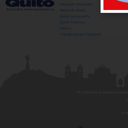
Mercado Mayorista
Metro de Quito
Quito Aeropuerto
Quito Turismo
Rastro
Transporte de Pasajeros
El Gobierno Autónomo Descent
© M