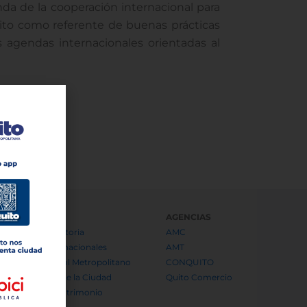
nda de la cooperación internacional para
uito como referente de buenas prácticas
 agendas internacionales orientadas al
ENDENCIAS
AGENCIAS
politano de Historia
AMC
y Asuntos Internacionales
AMT
entes de Control Metropolitano
CONQUITO
Investigaciones de la Ciudad
Quito Comercio
ropolitano de Patrimonio