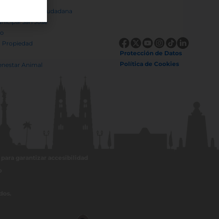
 Ciudad
 de Seguridad Ciudadana
nicipal San José
to
a Propiedad
Protección de Datos
Política de Cookies
enestar Animal
para garantizar accesibilidad
o
dos.