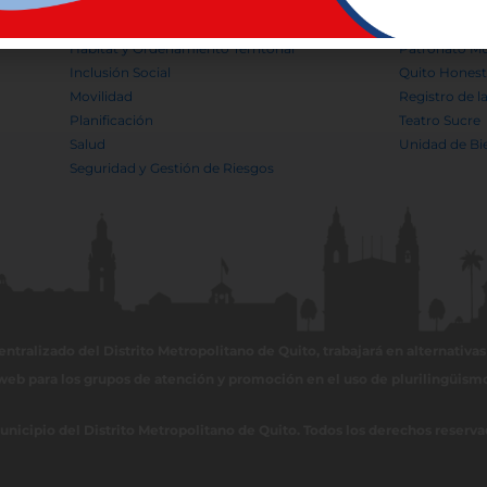
Educación
Museos de la
Gobierno Digital y TIC
Observatorio
Hábitat y Ordenamiento Territorial
Patronato Mu
Inclusión Social
Quito Hones
Movilidad
Registro de l
Planificación
Teatro Sucre
Salud
Unidad de Bi
Seguridad y Gestión de Riesgos
ralizado del Distrito Metropolitano de Quito, trabajará en alternativas 
web para los grupos de atención y promoción en el uso de plurilingüism
unicipio del Distrito Metropolitano de Quito. Todos los derechos reserva