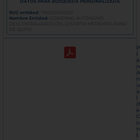
DATOS PARA BÚSQUEDA PERSONALIZADA
RUC entidad:
1760003410001
Nombre Entidad:
GOBIERNO AUTÓNOMO
DESCENTRALIZADO DEL DISTRITO METROPOLITANO
DE QUITO
l
a
n
n
u
a
l
d
e
C
o
n
t