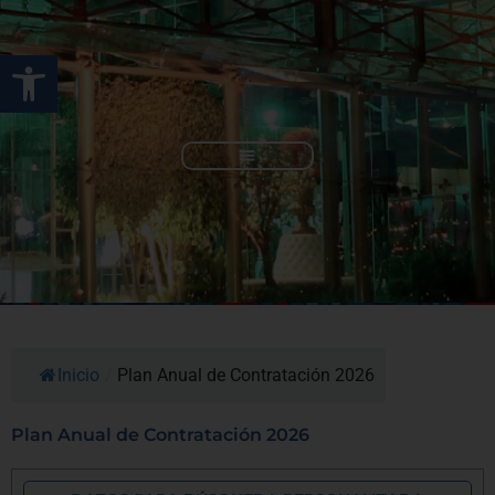
Ir
al
Abrir barra de herramienta
contenido
Rendición de Cuentas
Inicio
/
Plan Anual de Contratación 2026
Plan Anual de Contratación 2026