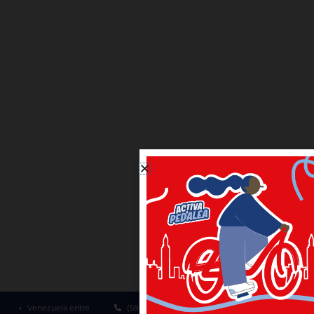
Venezuela entre
(593-2) 3952300
1800 510 510