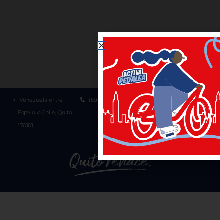
Venezuela entre
(593-2) 3952300
1800 510 510
Espejo y Chile, Quito
170101