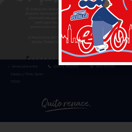
El Gobierno Autónomo Descentralizado del
Distrito Metropolitano de Quito, trabajará en
alternativas para garantizar accesibilidad
web para los grupos de atención y
promoción en el uso de plurilingüismo
© Municipio del Distrito Metropolitano de
Quito. Todos los derechos reservados.
Venezuela entre
(593-2) 3952300
1800 510 510
Espejo y Chile, Quito
170101