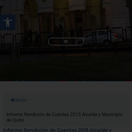
Ir
al
Abrir barra de herramienta
contenido
Rendición de Cuentas
Inicio
/
Informe Rendición de Cuentas 2015 Alcalde y Municipio
de Quito
Informe Rendición de Cuentas 2015 Alcalde y