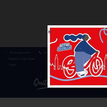
Venezuela entre
(593-2) 3952300
1800 510 510
Espejo y Chile, Quito
170101