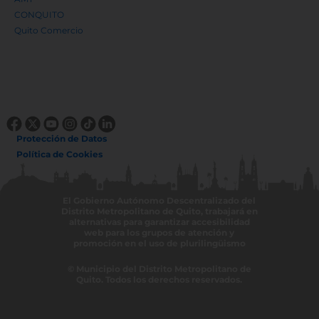
OTRAS DEPENDENCIAS
Archivo Metropolitano de Historia
Cooperación y Asuntos Internacionales
Cuerpo de Agentes de Control Metropolitano
Instituto de Investigaciones de la Ciudad
Instituto Metropolitano de Patrimonio
Museos de la Ciudad
Observatorio de Seguridad Ciudadana
Patronato Municipal San José
Quito Honesto
Registro de la Propiedad
Teatro Sucre
Unidad de Bienestar Animal
AGENCIAS
AMC
AMT
CONQUITO
Quito Comercio