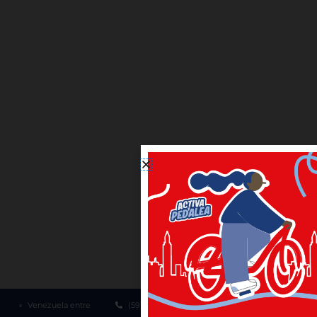
Protección de Datos
Política de Cookies
El Gobierno Autónomo Descentralizado del
Distrito Metropolitano de Quito, trabajará en
alternativas para garantizar accesibilidad
web para los grupos de atención y
promoción en el uso de plurilingüismo
© Municipio del Distrito Metropolitano de
Quito. Todos los derechos reservados.
Venezuela entre
(593-2) 3952300
1800 510 510