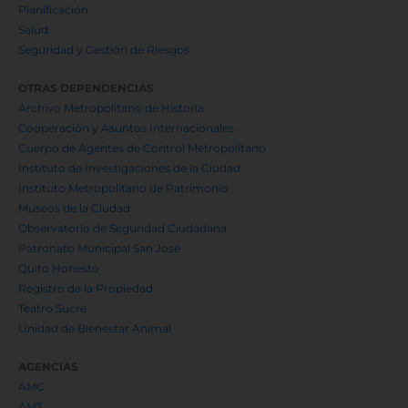
Mercado Mayorista
Metro de Quito
Quito Aeropuerto
Quito Turismo
Rastro
Transporte de Pasajeros
SECRETARÍAS
Ambiente
Comunicación
Coordinación Territorial y Participación
Cultura
Desarrollo Económico y Productivo
Educación
Gobierno Digital y TIC
Hábitat y Ordenamiento Territorial
Inclusión Social
Movilidad
Planificación
Salud
Seguridad y Gestión de Riesgos