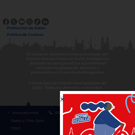
Protección de Datos
Política de Cookies
El Gobierno Autónomo Descentralizado del
Distrito Metropolitano de Quito, trabajará en
alternativas para garantizar accesibilidad
web para los grupos de atención y
promoción en el uso de plurilingüismo
© Municipio del Distrito Metropolitano de
Quito. Todos los derechos reservados.
Venezuela entre
(593-2) 3952300
1800 510 510
Espejo y Chile, Quito
170101