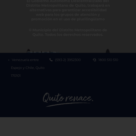
El Gobierno Autónomo Descentralizado del
Distrito Metropolitano de Quito, trabajará en
alternativas para garantizar accesibilidad
web para los grupos de atención y
promoción en el uso de plurilingüismo
© Municipio del Distrito Metropolitano de
Quito. Todos los derechos reservados.
Venezuela entre
(593-2) 3952300
1800 510 510
Espejo y Chile, Quito
170101